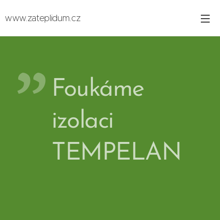
www.zateplidum.cz
Foukáme
izolaci
TEMPELAN